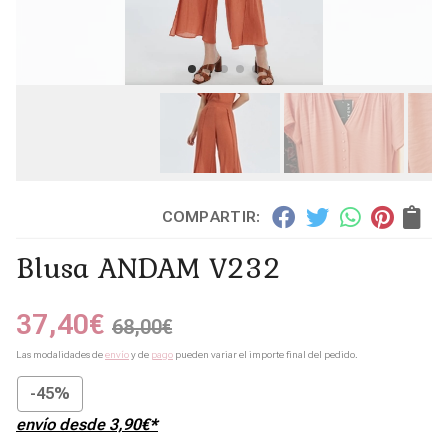
COMPARTIR:
Blusa ANDAM V232
37,40
€
68,00
€
Las modalidades de
envío
y de
pago
pueden variar el importe final del pedido.
-45%
envío desde
3,90
€
*