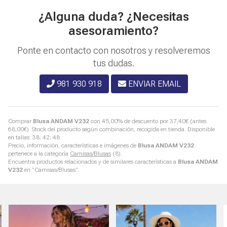
¿Alguna duda? ¿Necesitas
asesoramiento?
Ponte en contacto con nosotros y resolveremos
tus dudas.
981 930 918
ENVIAR EMAIL
Comprar
Blusa ANDAM V232
con 45,00% de descuento por
37,40
€
(antes
68,00
€
). Stock del producto según combinación, recogida en tienda. Disponible
en tallas: 38; 42; 48.
Precio, información, características e imágenes de
Blusa ANDAM V232
pertenece a la categoría
Camisas/Blusas
(8).
Encuentra productos relacionados y de similares características a
Blusa ANDAM
V232
en "Camisas/Blusas".