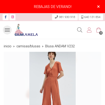
REBAJAS DE VERANO!
981 930 918
640 131 854
Buscar
0
inicio
camisas/blusas
Blusa ANDAM V232