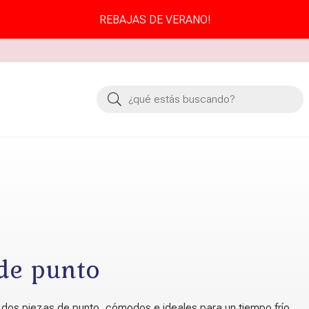
REBAJAS DE VERANO!
Buscar
de punto
 dos piezas de punto, cómodos e ideales para un tiempo frío.