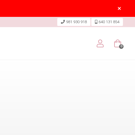
981 930 918
640 131 854
0