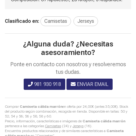
Clasificado en:
Camisetas
Jerseys
¿Alguna duda? ¿Necesitas
asesoramiento?
Ponte en contacto con nosotros y resolveremos
tus dudas.
981 930 918
ENVIAR EMAIL
Comprar
Camiseta cálida marrón
en oferta por
24,00
€
(antes
35,00
€
). Stock
del producto según combinación, recogida en tienda. Disponible en tallas: 50 y
52; 54 y 56; 56 y 58; 58 y 60.
Precio, información, características e imágenes de
Camiseta cálida marrón
pertenece a las categorías
Camisetas
(24) y
Jerseys
(16).
Encuentra productos relacionados y de similares características a
Camiseta
cálida marrón
en "Camisetas".