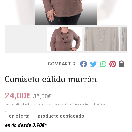
COMPARTIR:
Camiseta cálida marrón
24,00
€
35,00
€
Las modalidades de
envío
y de
pago
pueden variar el importe final del pedido.
en oferta
producto destacado
envío desde
3,90
€
*