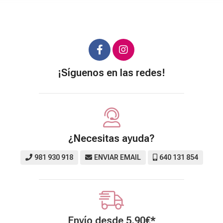
¡Síguenos en las redes!
¿Necesitas ayuda?
981 930 918
ENVIAR EMAIL
640 131 854
Envío desde
5,90
€
*