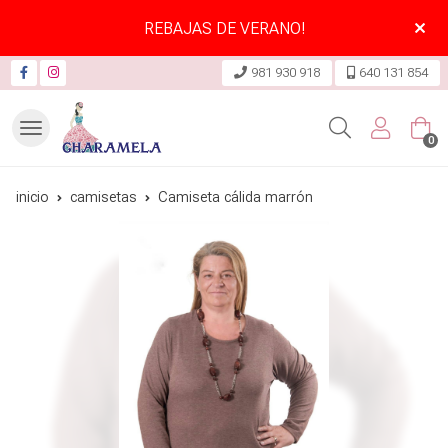
REBAJAS DE VERANO!
981 930 918
640 131 854
Buscar
0
inicio
camisetas
Camiseta cálida marrón