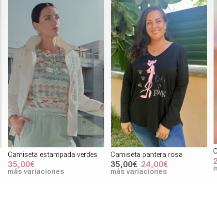
C
Camiseta estampada verdes
Camiseta pantera rosa
35,00€
35,00€
24,00€
m
más variaciones
más variaciones