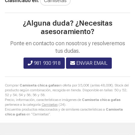
Clasificado en:
Camisetas
¿Alguna duda? ¿Necesitas
asesoramiento?
Ponte en contacto con nosotros y resolveremos
tus dudas.
981 930 918
ENVIAR EMAIL
Comprar
Camiseta chica gafas
en oferta por
35,00
€
(antes
48,00
€
). Stock del
producto según combinación, recogida en tienda. Disponible en tallas: 50 y 52;
52 y 54; 54 y 56; 56 y 58.
Precio, información, características e imágenes de
Camiseta chica gafas
pertenece a la categoría
Camisetas
(24).
Encuentra productos relacionados y de similares características a
Camiseta
chica gafas
en "Camisetas".