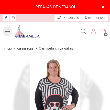
REBAJAS DE VERANO!
981 930 918
640 131 854
Buscar
0
inicio
camisetas
Camiseta chica gafas