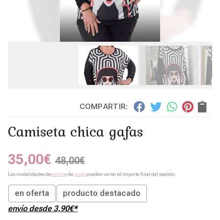
COMPARTIR:
Camiseta chica gafas
35,00
€
48,00
€
Las modalidades de
envío
y de
pago
pueden variar el importe final del pedido.
en oferta
producto destacado
envío desde
3,90
€
*