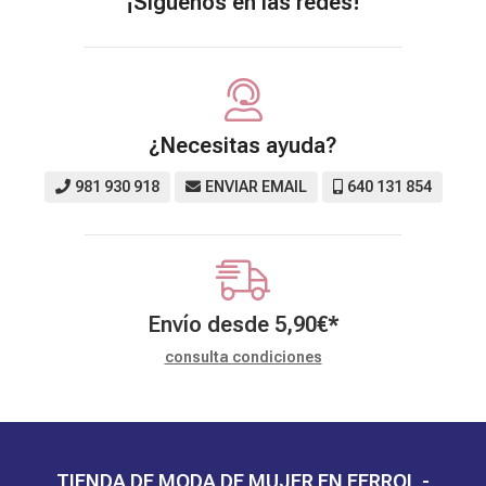
¡Síguenos en las redes!
¿Necesitas ayuda?
981 930 918
ENVIAR EMAIL
640 131 854
Envío desde
5,90
€
*
consulta condiciones
TIENDA DE MODA DE MUJER EN FERROL -