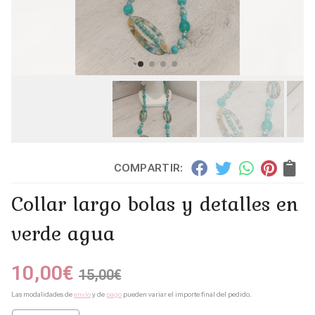
COMPARTIR:
Collar largo bolas y detalles en
verde agua
10,00
€
15,00
€
Las modalidades de
envío
y de
pago
pueden variar el importe final del pedido.