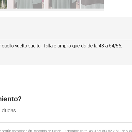
 cuello vuelto suelto. Tallaje amplio que da de la 48 a 54/56.
iento?
 dudas.
to según combinación, recogida en tienda. Disponible en tallas: 48 y 50; 52 y 54; 56 y 5