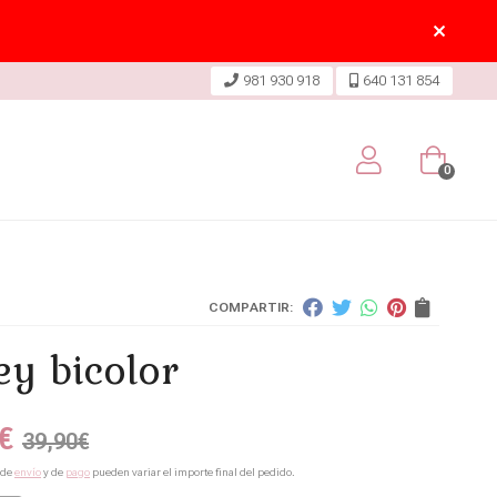
981 930 918
640 131 854
0
COMPARTIR:
ey bicolor
€
39,90
€
 de
envío
y de
pago
pueden variar el importe final del pedido.