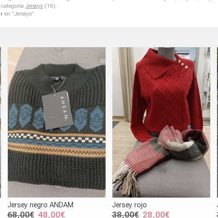
 categoría
Jerseys
(16).
r
en "Jerseys".
Jersey negro ANDAM
Jersey rojo
68,00€
48,00€
38,00€
28,00€