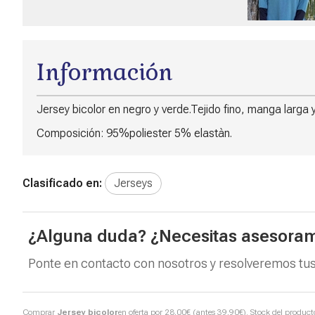
Información
Jersey bicolor en negro y verde.Tejido fino, manga larga y
Composición: 95%poliester 5% elastàn.
Clasificado en:
Jerseys
¿Alguna duda? ¿Necesitas asesoram
Ponte en contacto con nosotros y resolveremos tus
Comprar
Jersey bicolor
en oferta por
28,00
€
(antes
39,90
€
). Stock del produc