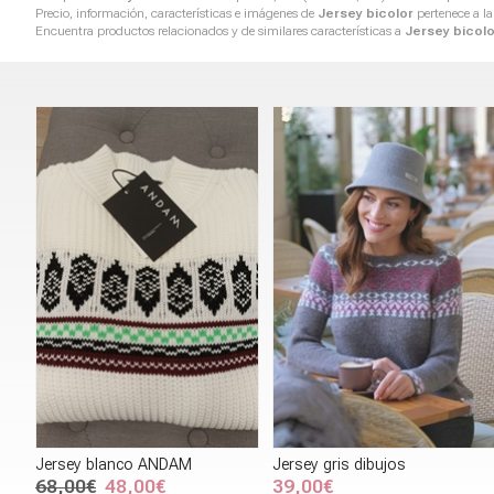
Precio, información, características e imágenes de
Jersey bicolor
pertenece a la
Encuentra productos relacionados y de similares características a
Jersey bicolo
Jersey blanco ANDAM
Jersey gris dibujos
68,00€
48,00€
39,00€