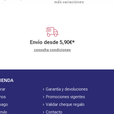
más variaciones
Envío desde
5,90
€
*
consulta condiciones
IENDA
rar
Garantía y devoluciones
mos
Promociones vigentes
pago
Validar cheque regalo
nvío
Contacto