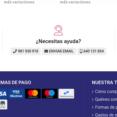
más variaciones
más variaciones
¿Necesitas ayuda?
981 930 918
ENVIAR EMAIL
640 131 854
RMAS DE PAGO
NUESTRA T
Cómo comp
Quiénes so
Formas de 
Gastos de e