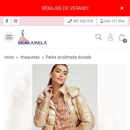
REBAJAS DE VERANO!
981 930 918
640 131 854
Buscar
0
inicio
chaquetas
Parka acolchada dorada