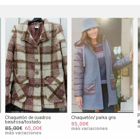
P
Chaquetón de cuadros
Chaquetón/ parka gris
beis/rosa/tostado
85,00€
m
85,00€
65,00€
más variaciones
más variaciones