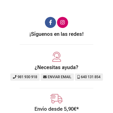
¡Síguenos en las redes!
¿Necesitas ayuda?
981 930 918
ENVIAR EMAIL
640 131 854
Envío desde
5,90
€
*