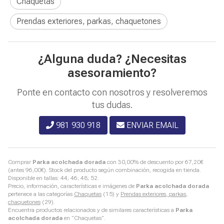
Chaquetas
Prendas exteriores, parkas, chaquetones
¿Alguna duda? ¿Necesitas
asesoramiento?
Ponte en contacto con nosotros y resolveremos
tus dudas.
981 930 918
ENVIAR EMAIL
Comprar
Parka acolchada dorada
con 30,00% de descuento por
67,20
€
(antes
96,00
€
). Stock del producto según combinación, recogida en tienda.
Disponible en tallas: 44; 46; 48; 52.
Precio, información, características e imágenes de
Parka acolchada dorada
pertenece a las categorías
Chaquetas
(15) y
Prendas exteriores, parkas,
chaquetones
(29).
Encuentra productos relacionados y de similares características a
Parka
acolchada dorada
en "Chaquetas".