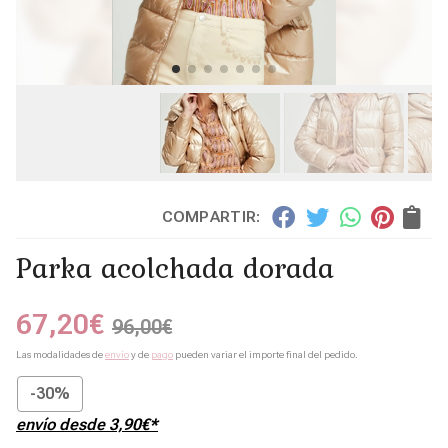
COMPARTIR:
Parka acolchada dorada
67,20
€
96,00
€
Las modalidades de
envío
y de
pago
pueden variar el importe final del pedido.
-30%
envío desde
3,90
€
*