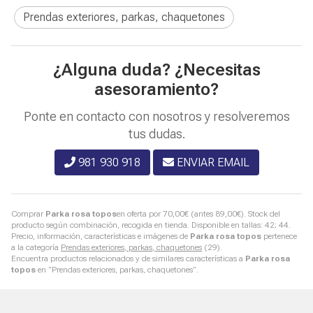
Prendas exteriores, parkas, chaquetones
¿Alguna duda? ¿Necesitas
asesoramiento?
Ponte en contacto con nosotros y resolveremos
tus dudas.
981 930 918
ENVIAR EMAIL
Comprar
Parka rosa topos
en oferta por
70,00
€
(antes
89,00
€
). Stock del
producto según combinación, recogida en tienda. Disponible en tallas: 42; 44.
Precio, información, características e imágenes de
Parka rosa topos
pertenece
a la categoría
Prendas exteriores, parkas, chaquetones
(29).
Encuentra productos relacionados y de similares características a
Parka rosa
topos
en "Prendas exteriores, parkas, chaquetones".