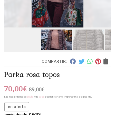
COMPARTIR:
Parka rosa topos
70,00
€
89,00
€
Las modalidades de
envío
y de
pago
pueden variar el importe final del pedido.
en oferta
envío desde
3,90
€
*