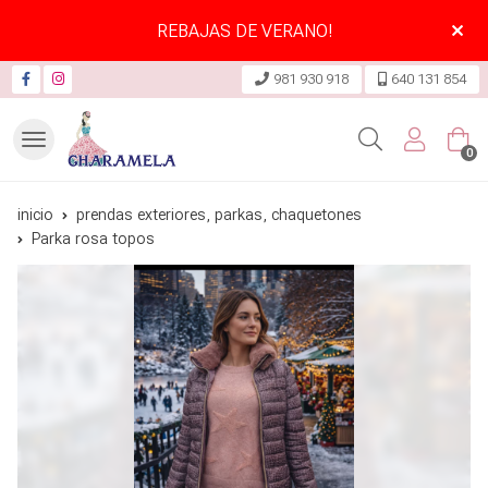
REBAJAS DE VERANO!
981 930 918
640 131 854
Buscar
0
inicio
prendas exteriores, parkas, chaquetones
Parka rosa topos