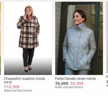
P
Chaquetón cuadros moda
Parka Daniela verde menta
curvy
75,00€
55,00€
m
110,00€
más variaciones
más variaciones