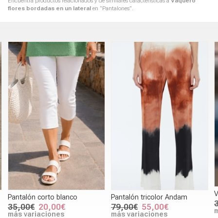
Encuentra productos relacionados y de similares características a
Vaquero
flores bordadas en un lateral
en "Pantalones".
Vaquero campa
to blanco
Pantalón tricolor Andam
35,00€
25,0
,00€
79,00€
55,00€
más variacion
iones
más variaciones