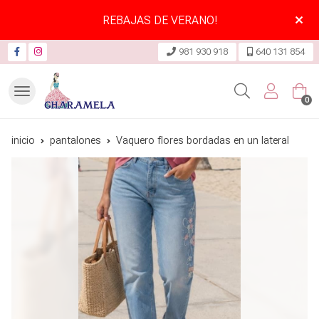
REBAJAS DE VERANO!
981 930 918
640 131 854
Buscar
0
inicio
pantalones
Vaquero flores bordadas en un lateral