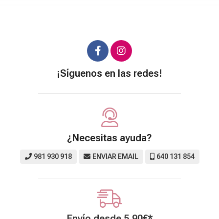
¡Síguenos en las redes!
¿Necesitas ayuda?
981 930 918
ENVIAR EMAIL
640 131 854
Envío desde
5,90
€
*