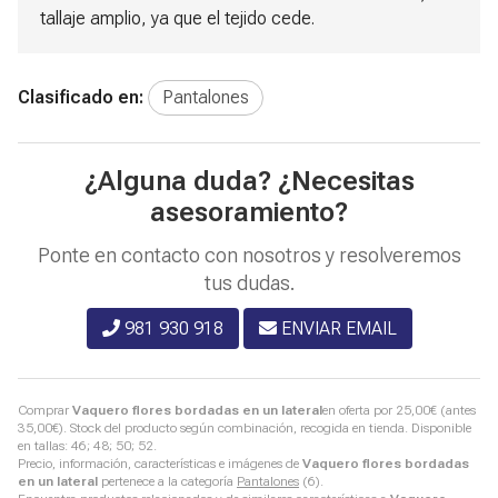
tallaje amplio, ya que el tejido cede.
Clasificado en:
Pantalones
¿Alguna duda? ¿Necesitas
asesoramiento?
Ponte en contacto con nosotros y resolveremos
tus dudas.
981 930 918
ENVIAR EMAIL
Comprar
Vaquero flores bordadas en un lateral
en oferta por
25,00
€
(antes
35,00
€
). Stock del producto según combinación, recogida en tienda. Disponible
en tallas: 46; 48; 50; 52.
Precio, información, características e imágenes de
Vaquero flores bordadas
en un lateral
pertenece a la categoría
Pantalones
(6).