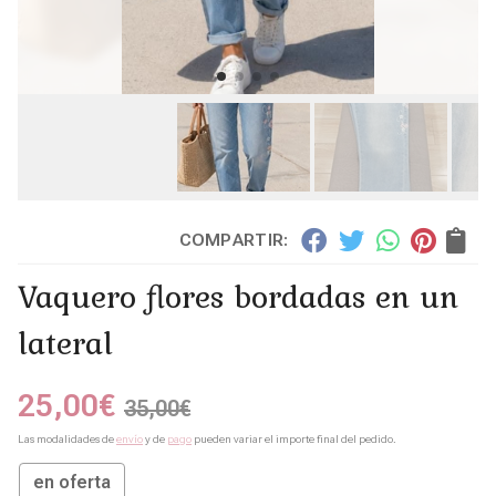
COMPARTIR:
Vaquero flores bordadas en un
lateral
25,00
€
35,00
€
Las modalidades de
envío
y de
pago
pueden variar el importe final del pedido.
en oferta