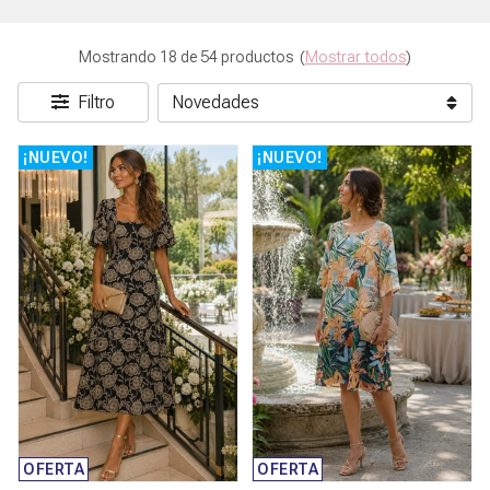
Mostrando 18 de 54 productos
(
Mostrar todos
)
Filtro
¡NUEVO!
¡NUEVO!
OFERTA
OFERTA