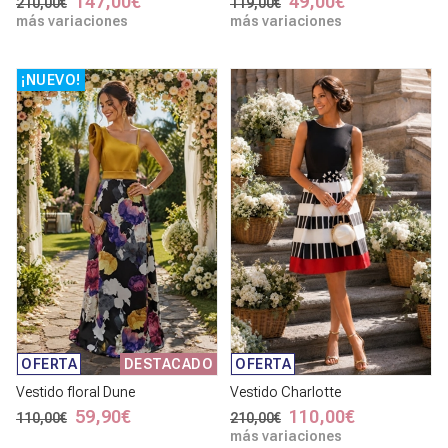
147,00€
49,00€
210,00€
119,00€
más variaciones
más variaciones
¡NUEVO!
OFERTA
DESTACADO
OFERTA
Vestido floral Dune
Vestido Charlotte
59,90€
110,00€
110,00€
210,00€
más variaciones