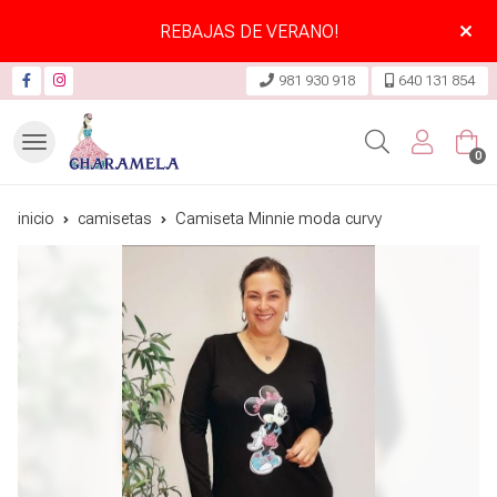
REBAJAS DE VERANO!
981 930 918
640 131 854
Buscar
0
inicio
camisetas
Camiseta Minnie moda curvy