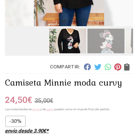
COMPARTIR:
Camiseta Minnie moda curvy
24,50
€
35,00
€
Las modalidades de
envío
y de
pago
pueden variar el importe final del pedido.
-30%
envío desde
3,90
€
*