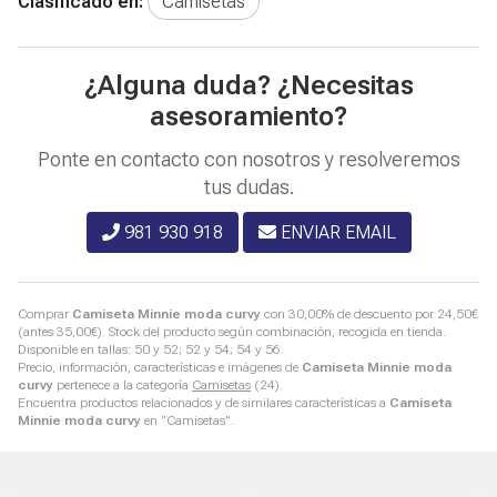
Clasificado en:
Camisetas
¿Alguna duda? ¿Necesitas
asesoramiento?
Ponte en contacto con nosotros y resolveremos
tus dudas.
981 930 918
ENVIAR EMAIL
Comprar
Camiseta Minnie moda curvy
con 30,00% de descuento por
24,50
€
(antes
35,00
€
). Stock del producto según combinación, recogida en tienda.
Disponible en tallas: 50 y 52; 52 y 54; 54 y 56.
Precio, información, características e imágenes de
Camiseta Minnie moda
curvy
pertenece a la categoría
Camisetas
(24).
Encuentra productos relacionados y de similares características a
Camiseta
Minnie moda curvy
en "Camisetas".