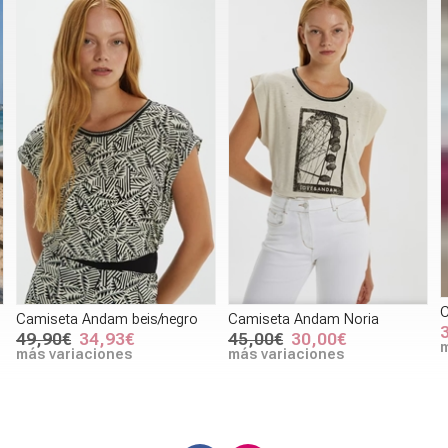
C
Camiseta Andam beis/negro
Camiseta Andam Noria
49,90€
34,93€
45,00€
30,00€
m
más variaciones
más variaciones